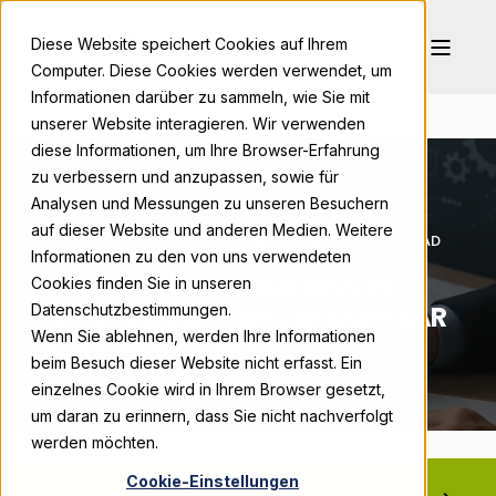
Diese Website speichert Cookies auf Ihrem
Computer. Diese Cookies werden verwendet, um
Informationen darüber zu sammeln, wie Sie mit
unserer Website interagieren. Wir verwenden
diese Informationen, um Ihre Browser-Erfahrung
zu verbessern und anzupassen, sowie für
Analysen und Messungen zu unseren Besuchern
auf dieser Website und anderen Medien. Weitere
BONPAGO
OCT 28, 2025, 9:00:01 AM
7 MIN READ
Informationen zu den von uns verwendeten
EFFEKTIVES CHANGE REQUEST
Cookies finden Sie in unseren
MANAGEMENT: UNVERZICHTBAR
Datenschutzbestimmungen.
Wenn Sie ablehnen, werden Ihre Informationen
FÜR IT-EXZELLENZ
beim Besuch dieser Website nicht erfasst. Ein
einzelnes Cookie wird in Ihrem Browser gesetzt,
um daran zu erinnern, dass Sie nicht nachverfolgt
werden möchten.
Cookie-Einstellungen