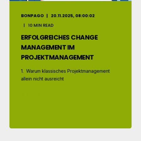
BONPAGO
20.11.2025, 08:00:02
10 MIN READ
ERFOLGREICHES CHANGE
MANAGEMENT IM
PROJEKTMANAGEMENT
1. Warum klassisches Projektmanagement
allein nicht ausreicht
MEHR LESEN