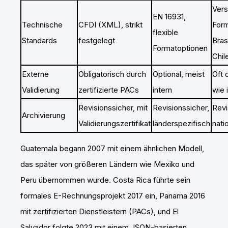
Ver
EN 16931,
Technische
CFDI (XML), strikt
Form
flexible
Standards
festgelegt
Bras
Formatoptionen
Chil
Externe
Obligatorisch durch
Optional, meist
Oft 
Validierung
zertifizierte PACs
intern
wie 
Revisionssicher, mit
Revisionssicher,
Revi
Archivierung
Validierungszertifikat
länderspezifisch
nati
Guatemala begann 2007 mit einem ähnlichen Modell,
das später von größeren Ländern wie Mexiko und
Peru übernommen wurde. Costa Rica führte sein
formales E-Rechnungsprojekt 2017 ein, Panama 2016
mit zertifizierten Dienstleistern (PACs), und El
Salvador folgte 2023 mit einem JSON-basierten