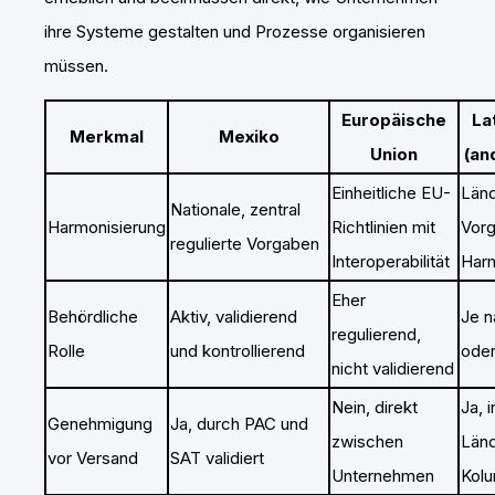
ihre Systeme gestalten und Prozesse organisieren
müssen.
Europäische
La
Merkmal
Mexiko
Union
(an
Einheitliche EU-
Länd
Nationale, zentral
Harmonisierung
Richtlinien mit
Vor
regulierte Vorgaben
Interoperabilität
Harm
Eher
Behördliche
Aktiv, validierend
Je n
regulierend,
Rolle
und kontrollierend
oder
nicht validierend
Nein, direkt
Ja, i
Genehmigung
Ja, durch PAC und
zwischen
Länd
vor Versand
SAT validiert
Unternehmen
Kolu