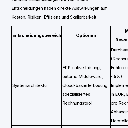
Entscheidungen haben direkte Auswirkungen auf
Kosten, Risiken, Effizienz und Skalierbarkeit.
M
Entscheidungsbereich
Optionen
Bewe
Durchsat
(Rechnu
ERP-native Lösung,
Fehlerqu
externe Middleware,
<5%),
Systemarchitektur
Cloud-basierte Lösung,
Impleme
spezialisiertes
in EUR, 
Rechnungstool
pro Rec
Abhängi
Herstell