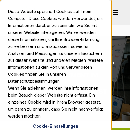
Diese Website speichert Cookies auf Ihrem
Computer. Diese Cookies werden verwendet, um
Informationen darüber zu sammeln, wie Sie mit
unserer Website interagieren. Wir verwenden
diese Informationen, um Ihre Browser-Erfahrung
zu verbessern und anzupassen, sowie für
Analysen und Messungen zu unseren Besuchern
auf dieser Website und anderen Medien. Weitere
BONPAGO
FEB 3, 2026, 9:00:00 AM
15 MIN READ
Informationen zu den von uns verwendeten
CHANGE MANAGEMENT IM
Cookies finden Sie in unseren
FINANZWESEN:
Datenschutzbestimmungen.
Wenn Sie ablehnen, werden Ihre Informationen
ERFOLGSFAKTOREN UND BEST
beim Besuch dieser Website nicht erfasst. Ein
PRACTICES
einzelnes Cookie wird in Ihrem Browser gesetzt,
um daran zu erinnern, dass Sie nicht nachverfolgt
werden möchten.
Cookie-Einstellungen