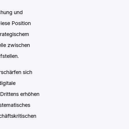
chung und
iese Position
trategischem
elle zwischen
stellen.
schärfen sich
igitale
Drittens erhöhen
ystematisches
äftskritischen