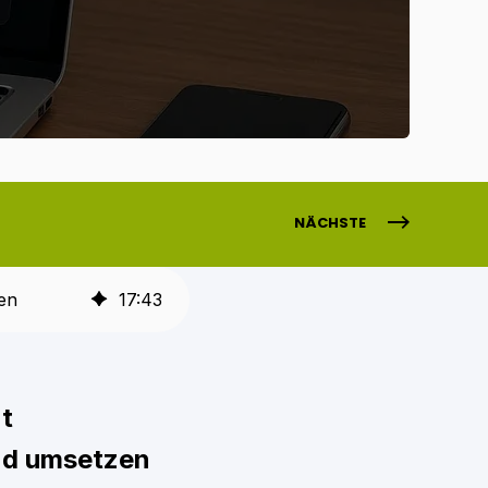
NÄCHSTE
en
17
:
43
t
nd umsetzen