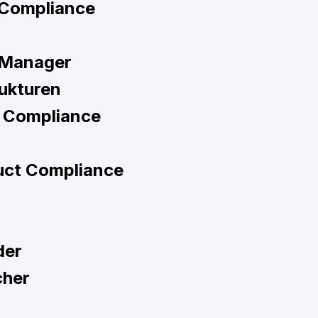
t Compliance
e Manager
ukturen
 Compliance
duct Compliance
der
cher