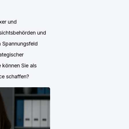
xer und
fsichtsbehörden und
em Spannungsfeld
ategischer
 können Sie als
nce schaffen?