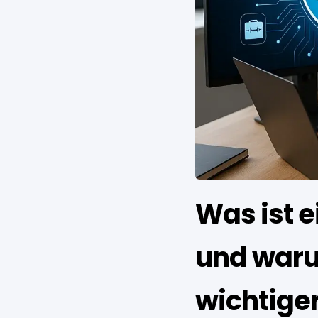
Was ist 
und waru
wichtige