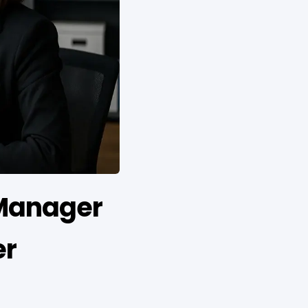
 Manager
er