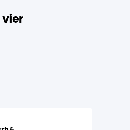
 vier
rch &