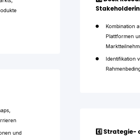
rkts,
Stakeholderin
rodukte
Kombination a
Plattformen u
Marktteilneh
Identifikation
Rahmenbedin
maps,
arrieren
4️⃣ Strategie-
ionen und