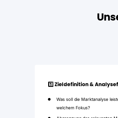
Unse
1️⃣ Zieldefinition & Analys
Was soll die Marktanalyse leis
welchem Fokus?