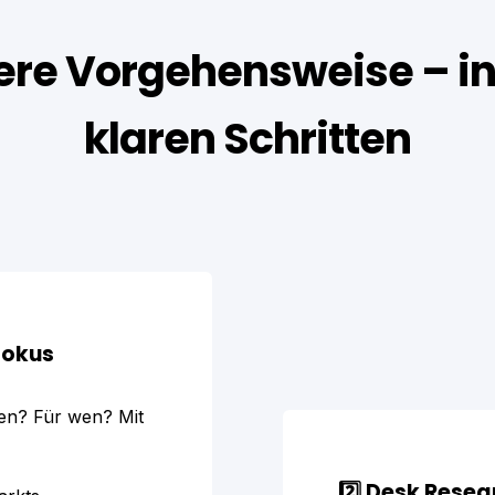
re Vorgehensweise – in
klaren Schritten
efokus
ten? Für wen? Mit
2️⃣ Desk Resea