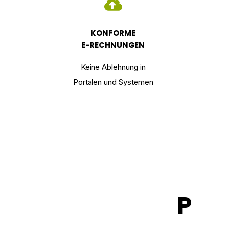
RUNG
KONFORME
E-RECHNUNGEN
itige
Keine Ablehnung in
Fehl
Portalen und Systemen
P