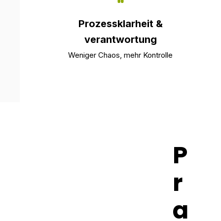
Prozessklarheit &
verantwortung
Weniger Chaos, mehr Kontrolle
P
r
a