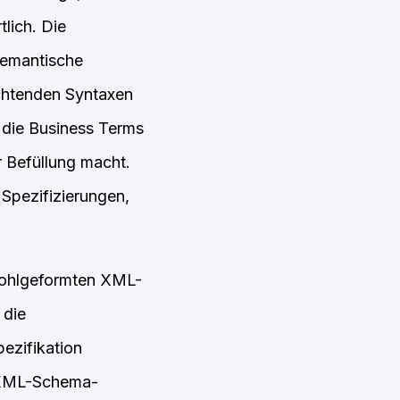
lich. Die
semantische
ichtenden Syntaxen
 die Business Terms
 Befüllung macht.
Spezifizierungen,
wohlgeformten XML-
 die
ezifikation
n XML-Schema-