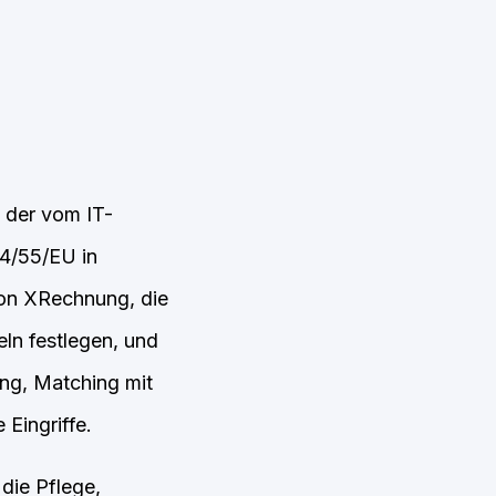
 der vom IT-
14/55/EU in
ion XRechnung, die
ln festlegen, und
ung, Matching mit
Eingriffe.
die Pflege,