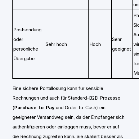
un
Ph
Si
Postsendung
Au
oder
Sehr
Sehr hoch
Hoch
wi
persönliche
geeignet
si
Übergabe
fü
Ma
Eine sichere Portallösung kann für sensible
Rechnungen und auch für Standard-B2B-Prozesse
(
Purchase-to-Pay
und Order-to-Cash) ein
geeigneter Versandweg sein, da der Empfänger sich
authentifizieren oder einloggen muss, bevor er auf
die Rechnung zugreifen kann. Sie skaliert besser als