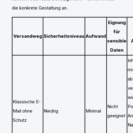
die konkrete Gestaltung an.
Eignung
für
Versandweg
Sicherheitsniveau
Aufwand
sensible
Daten
In
mi
ab
ve
wi
Klassische E-
Nicht
Po
Mail ohne
Niedrig
Minimal
geeignet
An
Schutz
Na