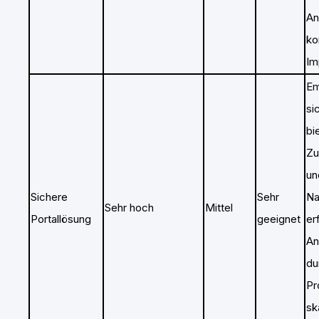
An
ko
Im
Em
si
bi
Zu
un
Sichere
Sehr
Na
Sehr hoch
Mittel
Portallösung
geeignet
er
An
du
Pr
sk