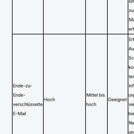
si
zu
Ma
er
Er
Au
Sc
ko
te
Ende-zu-
In
Ende-
Mittel bis
un
Hoch
Geeignet
verschlüsselte
hoch
vi
E-Mail
bi
Na
un