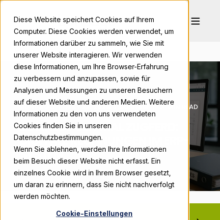
Diese Website speichert Cookies auf Ihrem
Computer. Diese Cookies werden verwendet, um
Informationen darüber zu sammeln, wie Sie mit
unserer Website interagieren. Wir verwenden
diese Informationen, um Ihre Browser-Erfahrung
zu verbessern und anzupassen, sowie für
Analysen und Messungen zu unseren Besuchern
auf dieser Website und anderen Medien. Weitere
BONPAGO
MAY 22, 2026, 7:00:01 AM
21 MIN READ
Informationen zu den von uns verwendeten
BUSINESS CENTRAL ZUGFERD:
Cookies finden Sie in unseren
DIGITALE RECHNUNGEN IM ERP-
Datenschutzbestimmungen.
Wenn Sie ablehnen, werden Ihre Informationen
SYSTEM
beim Besuch dieser Website nicht erfasst. Ein
einzelnes Cookie wird in Ihrem Browser gesetzt,
um daran zu erinnern, dass Sie nicht nachverfolgt
werden möchten.
Cookie-Einstellungen