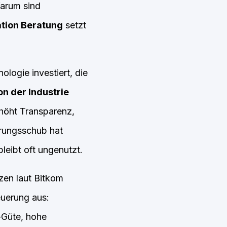
arum sind
ation Beratung
setzt
logie investiert, die
on der Industrie
rhöht Transparenz,
erungsschub hat
eibt oft ungenutzt.
zen laut Bitkom
euerung aus:
-Güte, hohe