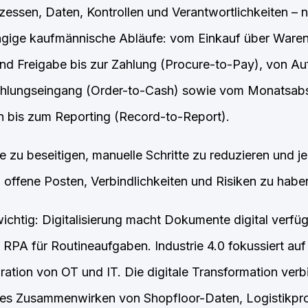
essen, Daten, Kontrollen und Verantwortlichkeiten – n
gige kaufmännische Abläufe: vom Einkauf über Ware
d Freigabe bis zur Zahlung (Procure-to-Pay), von Au
ahlungseingang (Order-to-Cash) sowie vom Monatsabs
bis zum Reporting (Record-to-Report).
e zu beseitigen, manuelle Schritte zu reduzieren und je
 offene Posten, Verbindlichkeiten und Risiken zu habe
ichtig: Digitalisierung macht Dokumente digital verfü
RPA für Routineaufgaben. Industrie 4.0 fokussiert auf
ration von OT und IT. Die digitale Transformation ver
oses Zusammenwirken von Shopfloor-Daten, Logistikpr