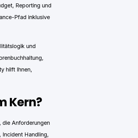
udget, Reporting und
iance-Pfad inklusive
itätslogik und
torenbuchhaltung,
 hilft Ihnen,
m Kern?
, die Anforderungen
 Incident Handling,