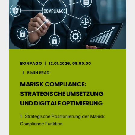
BONPAGO
12.01.2026, 08:00:00
8 MIN READ
MARISK COMPLIANCE:
STRATEGISCHE UMSETZUNG
UND DIGITALE OPTIMIERUNG
1. Strategische Positionierung der MaRisk
Compliance Funktion