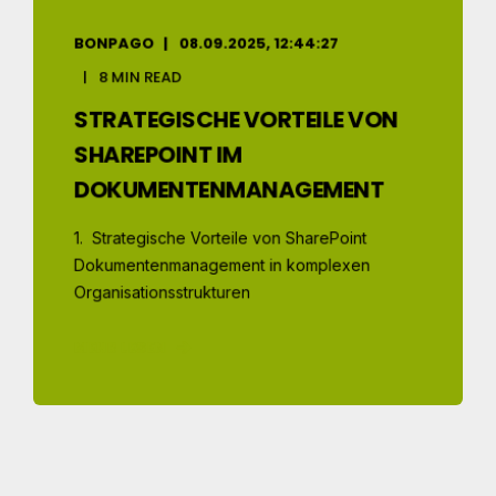
BONPAGO
08.09.2025, 12:44:27
8 MIN READ
STRATEGISCHE VORTEILE VON
SHAREPOINT IM
DOKUMENTENMANAGEMENT
1. Strategische Vorteile von SharePoint
Dokumentenmanagement in komplexen
Organisationsstrukturen
MEHR LESEN